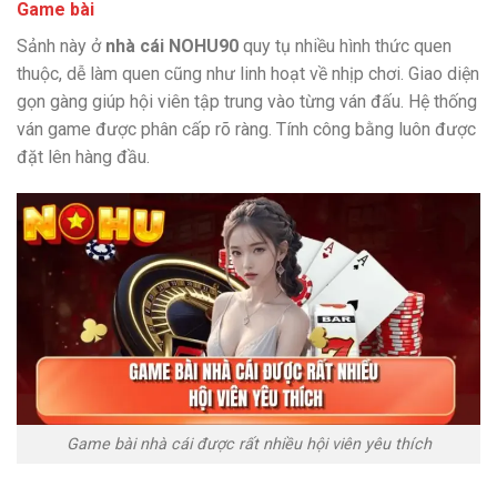
Game bài
Sảnh này ở
nhà cái NOHU90
quy tụ nhiều hình thức quen
thuộc, dễ làm quen cũng như linh hoạt về nhịp chơi. Giao diện
gọn gàng giúp hội viên tập trung vào từng ván đấu. Hệ thống
ván game được phân cấp rõ ràng. Tính công bằng luôn được
đặt lên hàng đầu.
Game bài nhà cái được rất nhiều hội viên yêu thích