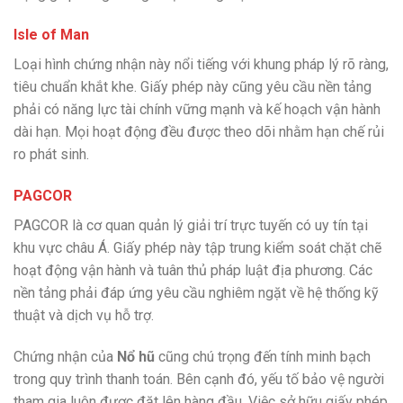
Isle of Man
Loại hình chứng nhận này nổi tiếng với khung pháp lý rõ ràng,
tiêu chuẩn khắt khe. Giấy phép này cũng yêu cầu nền tảng
phải có năng lực tài chính vững mạnh và kế hoạch vận hành
dài hạn. Mọi hoạt động đều được theo dõi nhằm hạn chế rủi
ro phát sinh.
PAGCOR
PAGCOR là cơ quan quản lý giải trí trực tuyến có uy tín tại
khu vực châu Á. Giấy phép này tập trung kiểm soát chặt chẽ
hoạt động vận hành và tuân thủ pháp luật địa phương. Các
nền tảng phải đáp ứng yêu cầu nghiêm ngặt về hệ thống kỹ
thuật và dịch vụ hỗ trợ.
Chứng nhận của
Nổ hũ
cũng chú trọng đến tính minh bạch
trong quy trình thanh toán. Bên cạnh đó, yếu tố bảo vệ người
tham gia luôn được đặt lên hàng đầu. Việc sở hữu giấy phép