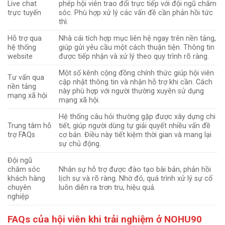
Live chat
phép hội viên trao đổi trực tiếp với đội ngũ chăm
trực tuyến
sóc. Phù hợp xử lý các vấn đề cần phản hồi tức
thì.
Hỗ trợ qua
Nhà cái tích hợp mục liên hệ ngay trên nền tảng,
hệ thống
giúp gửi yêu cầu một cách thuận tiện. Thông tin
website
được tiếp nhận và xử lý theo quy trình rõ ràng.
Một số kênh cộng đồng chính thức giúp hội viên
Tư vấn qua
cập nhật thông tin và nhận hỗ trợ khi cần. Cách
nền tảng
này phù hợp với người thường xuyên sử dụng
mạng xã hội
mạng xã hội.
Hệ thống câu hỏi thường gặp được xây dựng chi
Trung tâm hỗ
tiết, giúp người dùng tự giải quyết nhiều vấn đề
trợ FAQs
cơ bản. Điều này tiết kiệm thời gian và mang lại
sự chủ động.
Đội ngũ
chăm sóc
Nhân sự hỗ trợ được đào tạo bài bản, phản hồi
khách hàng
lịch sự và rõ ràng. Nhờ đó, quá trình xử lý sự cố
chuyên
luôn diễn ra trơn tru, hiệu quả.
nghiệp
FAQs của hội viên khi trải nghiệm ở NOHU90