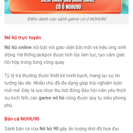
Điểm danh các sảnh game có ở NOHU90
Nổ hũ trực tuyến
Nổ hũ online
nổi bật với giao diện bắt mắt và hiệu ứng sinh
động. Hệ thống jackpot được tích lũy liên tục, tạo cảm giác
hồi hộp trong từng vòng quay.
Tỷ lệ trả thưởng được thiết kế minh bạch, mang lại sự tin
tưởng lâu dài. Nhiều chủ đề đa dạng giúp trải nghiệm luôn
mới mẻ. Đây là lựa chọn thu hút đông đảo hội viên yêu thích
sự kịch tính, các
game nổ hũ
cũng được quy tụ siêu phong
phú.
Bắn cá NOHU90
Sảnh bắn cá của
Nổ hũ 90
gây ấn tượng nhờ đồ họa đại