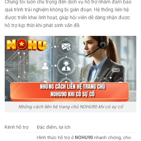
Chúng tôi luôn chú trọng đến dịch vụ hỗ trợ nhằm đảm bảo
quá trình trải nghiệm không bị gián đoạn. Hệ thống liên hệ
được triển khai linh hoạt, giúp hội viên dễ dàng nhận được
hỗ trợ kịp thời khi phát sinh vấn đề.
Những cách liên hệ trang chủ NOHU90 khi có sự cố
Kênh hỗ trợ
Đặc điểm, lợi ích
Hình thức hỗ trợ ở
NOHU90
nhanh chóng, cho