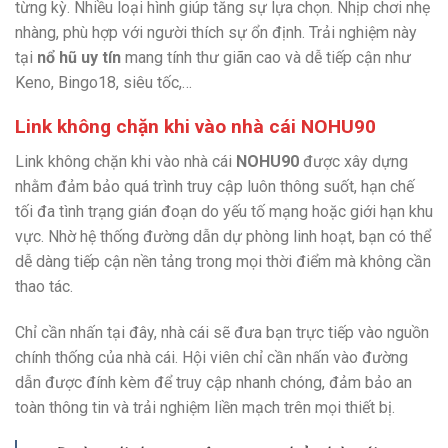
từng kỳ. Nhiều loại hình giúp tăng sự lựa chọn. Nhịp chơi nhẹ
nhàng, phù hợp với người thích sự ổn định. Trải nghiệm này
tại
nổ hũ uy tín
mang tính thư giãn cao và dễ tiếp cận như
Keno, Bingo18, siêu tốc,…
Link không chặn khi vào nhà cái NOHU90
Link không chặn khi vào nhà cái
NOHU90
được xây dựng
nhằm đảm bảo quá trình truy cập luôn thông suốt, hạn chế
tối đa tình trạng gián đoạn do yếu tố mạng hoặc giới hạn khu
vực. Nhờ hệ thống đường dẫn dự phòng linh hoạt, bạn có thể
dễ dàng tiếp cận nền tảng trong mọi thời điểm mà không cần
thao tác.
Chỉ cần nhấn tại đây, nhà cái sẽ đưa bạn trực tiếp vào nguồn
chính thống của nhà cái. Hội viên chỉ cần nhấn vào đường
dẫn được đính kèm để truy cập nhanh chóng, đảm bảo an
toàn thông tin và trải nghiệm liền mạch trên mọi thiết bị.