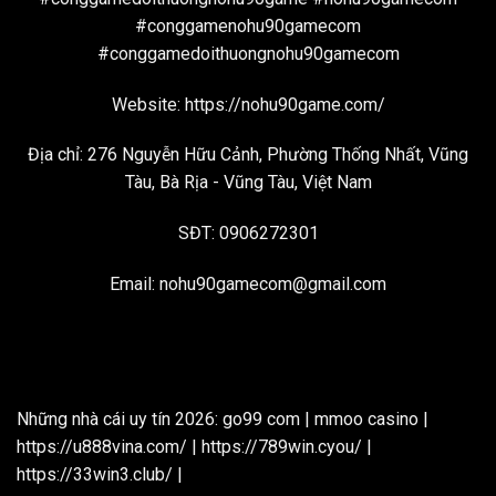
#conggamenohu90gamecom
#conggamedoithuongnohu90gamecom
Website: https://nohu90game.com/
Địa chỉ: 276 Nguyễn Hữu Cảnh, Phường Thống Nhất, Vũng
Tàu, Bà Rịa - Vũng Tàu, Việt Nam
SĐT: 0906272301
Email:
nohu90gamecom@gmail.com
Những nhà cái uy tín 2026:
go99 com
|
mmoo casino
|
https://u888vina.com/
|
https://789win.cyou/
|
https://33win3.club/
|