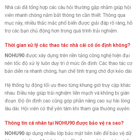
Nhà cái đã tổng hợp các câu hỏi thường gặp nhằm giúp hội
viên nhanh chóng nắm bắt thông tin cần thiết. Thông qua
mục này, nhiều thắc mắc phổ biến được giải đáp rõ ràng, hỗ
trợ các bạn chủ động hơn trong quá trình trải nghiệm.
Thời gian xử lý các thao tác nhà cái có ổn định không?
NOHU90
được xây dựng trên nền tảng công nghệ hiện đại
nên tốc độ xử lý luôn duy trì ở mức ổn định. Các thao tác cơ
bản diễn ra nhanh chóng, hạn chế tình trạng chờ đợi kéo dài.
Hệ thống tự động tối ưu theo từng khung giờ truy cập khác
nhau. Điều này giúp trải nghiệm liền mạch và không bị gián
đoạn. Độ ổn định cao cũng góp phần nâng cao sự hài lòng
lâu dài. Hội viên có thể yên tâm khi tham gia thường xuyên.
Thông tin cá nhân tại NOHU90 được bảo vệ ra sao?
NOHU90
áp dụng nhiều lớp bảo mật tiên tiến để bảo vệ dữ