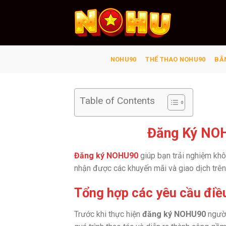
Bỏ
qua
nội
dung
NOHU90
THỂ THAO NOHU90
BẮ
Table of Contents
Đăng Ký NOH
Đăng ký NOHU90
giúp bạn trải nghiệm khô
nhận được các khuyến mãi và giao dịch trê
Tổng hợp các yêu cầu đi
Trước khi thực hiện
đăng ký NOHU90
người