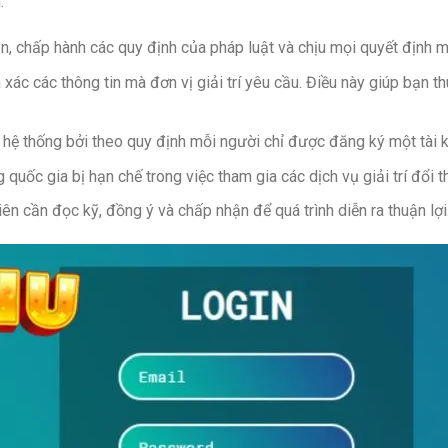
:
ên, chấp hành các quy định của pháp luật và chịu mọi quyết định 
ác các thông tin mà đơn vị giải trí yêu cầu. Điều này giúp bạn th
n hệ thống bởi theo quy định mỗi người chỉ được đăng ký một tài 
uốc gia bị hạn chế trong việc tham gia các dịch vụ giải trí đổi 
ên cần đọc kỹ, đồng ý và chấp nhận để quá trình diễn ra thuận lợi