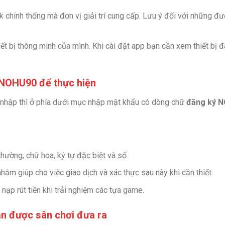
chính thống mà đơn vị giải trí cung cấp. Lưu ý đối với những đường
iết bị thông minh của mình. Khi cài đặt app bạn cần xem thiết bị
 NOHU90 để thực hiện
g nhập thì ở phía dưới mục nhập mật khẩu có dòng chữ
đăng ký 
hường, chữ hoa, ký tự đặc biệt và số.
nhằm giúp cho việc giao dịch và xác thực sau này khi cần thiết.
nạp rút tiền khi trải nghiệm các tựa game.
n được sân chơi đưa ra