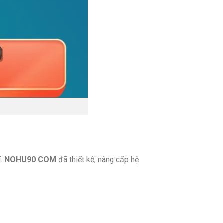
í.
NOHU90 COM
đã thiết kế, nâng cấp hệ