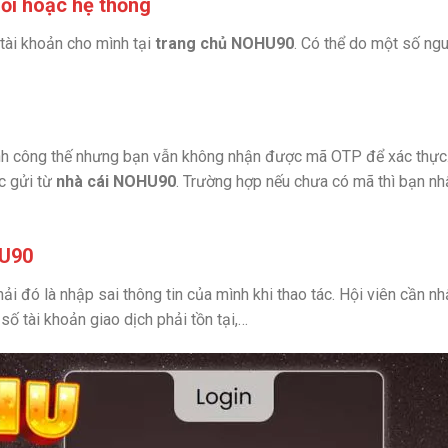
nối hoặc hệ thống
tài khoản cho mình tại
trang chủ NOHU90
. Có thể do một số ng
h công thế nhưng bạn vẫn không nhận được mã OTP để xác thực. L
c gửi từ
nhà cái NOHU90
. Trường hợp nếu chưa có mã thì bạn n
HU90
i đó là nhập sai thông tin của mình khi thao tác. Hội viên cần n
ố tài khoản giao dịch phải tồn tại,…