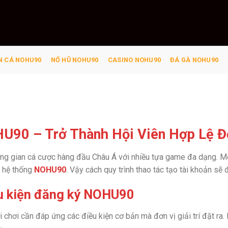
N CÁ NOHU90
NỔ HŨ NOHU90
CASINO NOHU90
ĐÁ GÀ NOHU90
U90 – Trở Thành Hội Viên Hợp Lệ Đ
ng gian cá cược hàng đầu Châu Á với nhiều tựa game đa dạng. Một
n hệ thống
NOHU90
. Vậy cách quy trình thao tác tạo tài khoản sẽ đư
ều kiện đăng ký NOHU90
 chơi cần đáp ứng các điều kiện cơ bản mà đơn vị giải trí đặt r