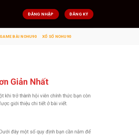
ĐĂNG NHẬP
ĐĂNG KÝ
GAME BÀI NOHU90
XỔ SỐ NOHU90
ơn Giản Nhất
 khi trở thành hội viên chính thức bạn còn
ợc giới thiệu chi tiết ở bài viết.
a. Dưới đây một số quy định bạn cần nắm để